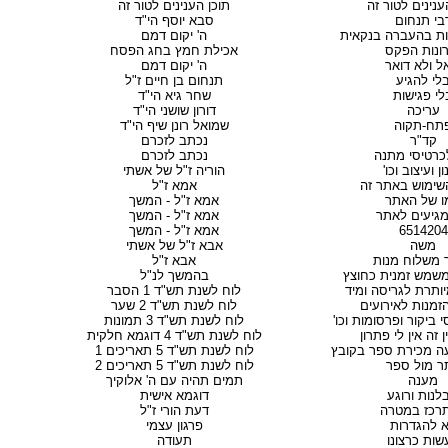
ענינים לטור זה
תוכן הענינים לטור זה
בי תנחום
סבא יוסף הי"ד
ות בהעברה בנקאית
ה' יקום דמם
ונות הפקס
אכילת חמץ בחג הפסח
ל ולא דואר
ה' יקום דמם
לי להגיע
תנחום בן חיים ז"ל
לי פגישות
שחר גיא הי"ד
עריכה
דורון שושני הי"ד
תח-תקוה
שמואל רונן שיף הי"ד
קד"ר
נכתב לזכרם
כרטיסי מתנה
נכתב לזכרם
ן ועיצוב וכו'
הוריה ז"ל של אשתי
שימוש באתר זה
אמא ז"ל
ו של האתר
אמא ז"ל - המשך
מגיעים לאתר
אמא ז"ל - המשך
6514204
אמא ז"ל - המשך
משה
אבא ז"ל של אשתי
 משלוח מנות
אבא ז"ל
שמש זמנית כחוצץ
בהמשך לנ"ל
יותרת לגריסה ומיד
לוח לשנת תש"ד 1 הסבר
זמנות לאירועים
לוח לשנת תש"ד 2 שער
 ביקור ופרסומות וכו'
לוח לשנת תש"ד 3 תמונות
 זה אין לי פתרון
לוח לשנת תש"ד 4 דוגמא חלקית
ה מכירת ספר בקובץ
לוח לשנת תש"ד 5 תאריכים 1
ר מול ספר
לוח לשנת תש"ד 5 תאריכים 2
מענה
תמים תהיה עם ה' אלוקיך
לנות ורוגע
דוגמא אישית
רכז במטרה
דעת הורי ז"ל
 להגדרות
פרגון עצמי
שות כרצונו
תעודה