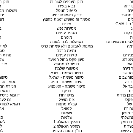
ה
תוכן הענינים לטור זה
תוכן ה
ור זה
נביא בעירו
ר
רה
כי יפול הנופל
משלוחי מנ
במחשב
צדיק באמונתו יחיה
יתר
ים
מסמך זה משמש זמנית כחוצץ
דוא
GMA
מידית
ב
ע
מסירות נפש
ב
בקות
מספר ענינים
ת
מעשים
פ
ים ומוסווים וכו'
משאלות לבנו לטובה
מה
מתנות לאביונים ולא שמחת כרסו
לא ל
נהיגה ברכב
סגנו
בירים
סגירת ענינים
נוחות ה
נטרנט
סינון פקס בחול המועד
שמ
ואל
סיפור להמחשה
איך 
 דירה
מסיפורי שלמה
מחשב
סיפור משמח - גיורא
וחשבים
סיפור משמח - ישראל
סיפור
רירה
סיפור משמח - חניה
מסמך זה מ
ובדואל
סיפור משמח - האופנוען
הניירת המ
ית
צדיק ו
דוגמא ה
בן מידית
צדקו יחדו
דוגמא כרטיסי
פקס
צום מועיל
גם לענין
 של
קבלת מתנות
דוגמא למודע
הורה
קמואל
את
 מיושן
שאלות
משלתי
שלמות
סב
רת חמץ
תהליך הגאולה 1
להת
שרות
תהליך הגאולה 2
לא
ה לישוב
תנ"ך בגובה העינים
לע