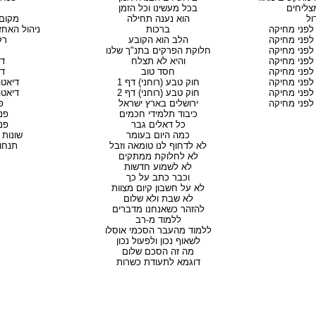
בכל מעשינו וכל הזמן
הוא נענה תחילה
מקום
פני מחיקה
ברכות
ניהול האחז
פני מחיקה
הלב הוא הקובע
רק
פני מחיקה
חלוקת הפרקים בתנ"ך שלנו
פני מחיקה
והיא לא תצלח
די
פני מחיקה
חסד טוב
די
פני מחיקה
חוק טבע (רוחני) דף 1
דיאטה דף
פני מחיקה
חוק טבע (רוחני) דף 2
דיאטה דף
פני מחיקה
ירושלים בארץ ישראל
פ
כיבוד תלמידי חכמים
פנו
כל דאלים גבר
פנו
כמה היום בעומר
שונות
לא לדחוף לנו טומאה וזבל
תנחו
לא לחלוקת ממתקים
לא לשמוע חדשות
וכבר כתב על כך
לא על חשבון קיום מצוות
לא שבת ולא שלום
להזהר כשאנחנו מדברים
ללמוד מ-רב
ללמוד מהעבר הסכמי אוסלו
לשאוף נכון ולפעול נכון
מה זה הסכם שלום
דוגמא לתעודת כשרות