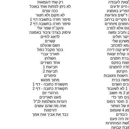
צאת לעבודה
רק שתי דוגמאות
היינו יודעים
לא ניתן לפתות אותי באוכל
הפריע באמצע
ככה עונים
ד"שים והודעות
לא תקום ולא תטור
ם מקריים ברחוב
סיפור חזרה בתשובה דף 1
חפצים מיותרים
סיפור חזרה בתשובה דף 2
נוס אלא לסרב
והקב"ה שמר עלי
ק וחביב ומשה
עיסוק בצרכי ציבור באמונה
קור חולים
לדאוג לחיים
שיבון שלי
קשרים
גמא למכתב
השם שנעלם
חדש קנה דירה
בכור מקבל כפול
 קולית יוצאת
תאריך עברי
רת חפצים
השולחן
צות בפקס
אחד השירים
דה לחפצים
תביעות 1
הקרטון
תביעות 2
הישנות והטובות
סיפורים
פשה בבית
מתוך מפגש
בים השנים
תקשורת כתובה - דף 1
וד
תקשורת כתובה - דף 2
י חשוב
הרהורי יום
ים תוך כדי
מעט תאריכים
מוס
הערות והשלמות לנ"ל
ו של הוותור
אויה מה שהם עושים
 שעמום
דורסנות
כיבודים
כבד את אביך ואת אמך
זה היה פעם
ושת המחתרות
ובת קבועה