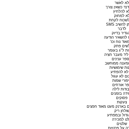
לא לאשר
נד כשאין צורך
א להלחיץ
א למחוק
לשכוח לקחת
 להשיב SMS
לדבר
גדיר בדיוק
 להשאיר הודעה
אוד נוח וכו'
שים פתק
ות ל"ג בעומר
ליד מעבר חציה
פר ענינים
ומענה ממוחשב
ות שימושיות
לא להפתיע
ום לא עגול
פורי שמות
ר אורחים
ודות לילה
דה בזמנים
פסוקים
צעקות
 בארנק מעט מאוד חפצים
ולחן ריק
דול ובמפתיע
ט למכירה
שלטים
ה על פרטיות