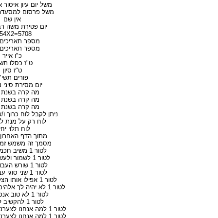
משל יום עיון איסור 
משל פרסום למסעדה
אין שם
יום פטירת משה רבנ
5708=2854X2
מספר תאריכים ד
מספר תאריכים ד
כ"ו אייר
ט"ז כסלו תש
ט"ז סיון
פורים תשי"
יום מסירת סיני 
מה קרה בשנת 1948
מה קרה בשנת 2006
מה קרה בשנת 4800
ניתן לקבל לוח כרוך ו/
לוח רק על מנת 
לוח תלוי יחי
מתוך הדף האחרון
מסמך זה משמש זמנ
לטור 1 משיב חכמים אחור
לטור 1 לשמור ולעשות ולקיים
לטור 1 שורש העבודה הזרה
לטור 1 שני סוגי עבודה זרה
לטור 1 אפילו אותו הצליחו להחטיא
לטור 1 לא יהיה לך אלהים אחרים על פני
לטור 1 לא טוב אנכי מאבותי
לטור 1 להקשיב לדבר ה'
לטור 1 למה אנחנו לצערנו מתקשים מאוד
לטור 1 למה אנחנו לצערנו מתקשים מאוד