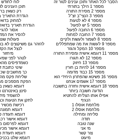
הסבר לכל האתר ותוכן ענינים לטור זה
לוח לחודש ז
מספר 1 הילך בתורתי
תוכן הענינים לט
מספר 2 מסירת התורה
רק כשאין ברי
מספר 3 הנצי"ב זצ"ל
הגדרת התאריך 
מספר 4 לא לטעות
למחוק בדואל
מספר 5 יש לפעול
הגדרת תאריך בדואל ב IL
מספר 6 החובה לפעול
אסור להגי
מספר 7 החובה למחות
להסיר את המד
מספר 8 לשמור ולעשות ולקיים
פעולות שונו
מספר 9 לעשות את מה שמתפללים
להזהר גם משיקוצים לא בולט
מספר 10 המקל והגזר
לנצל את הקד
מספר 11 דוגמא אישית ומסירת התורה
מיחזור
מספר 12 לא תגורו
לטהר לפני שמע
מספר 13 חיזוק
כשמדפיסים מהאי
מספר 14 להיות בן חורין
שינוי כתובת ד
מספר 15 כבוד מדומה
כך מחשבים שכר
מספר 16 פשיטא שהפתרון היחידי הוא
שליחת פקס מה
מספר 17 אשמים אנחנו
הפקת מסמכים ממ
מספר 18 דוגמא אישית וחזרה בתשובה
דוגמא כשאין ב
הודעה חשובה ביותר
סינון באינטרנט 
אפילו אותו הצליחו להחטיא
להשמיד מיד
הנגיף
לתקן את הטעות וכמו
מלחמת אוסלו 1
רכישת מכשיר 
מלחמת אוסלו 2
דוגמא תמונה
סליחה ומחילה
דוגמא תעודה ט
תודה
דוגמא אישור רכב
שנה טובה
דוגמא לפרסום מ
מי אני
דוגמא אישור מכי
צור קשר
דוגמא תעודת כ
מיעוט
דוגמא שלט בכניס