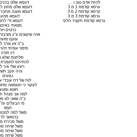
להיות אדם טוב ו ....
דוגמא שלט בכניס
גרסא קודמת 1 מ 3
דוגמא שלט מחוץ.ל
קרסא קודמת 2 מ 3
דוגמא מענה מחבר
גרסא קודמת 3 מ 3
דוגמא מהעב
גרסא קודמת תקציר חלקי
דוגמא ודי לחכ
מצאתי באינט
כרטיס ויזה
אויה שיקוצים ע"ג מציבות
עוקם מזעז
ב"ה אין צורך ל
סיפור אמיתי זיהוי 
דין תורה
סלחנות שלא ת
להתיחס לחומרת
רעיון שלי איך 
והיה עקב תשמ
נגועים
לוח של דת עובדי ע
לעקור כי הטומאה מתפ
חוטא ומטע
למה אני מנהל ח
ב"ה שאני לא מ
מי הבעלים על 
תמוז
משל למה למכור
בהמשך לנ"
משל מכירת מכ
משל שיחה מסד
משל שיחה מסד
משל שיחה מסד