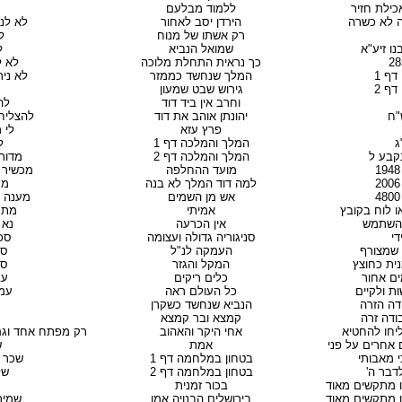
אכילת חזיר
ללמוד מבלעם
 לא כשרה
הירדן יסב לאחור
לא לנד
רק אשתו של מנוח
ל
ו זיע"א
שמואל הנביא
ל
כך נראית התחלת מלוכה
לא 
ף 1
המלך שנחשד כממזר
לא ניתן
ף 2
גירוש שבט שמעון
וחרב אין ביד דוד
לה
"ח
יהונתן אוהב את דוד
להצליח
פרץ עזא
לי מ
ג
המלך והמלכה דף 1
ל
נקבע ל
המלך והמלכה דף 2
מדור
מועד ההחלפה
מכשיר 
למה דוד המלך לא בנה
מס
אש מן השמים
מענה 
או לוח בקובץ
אמיתי
מתנ
להשתמש
אין הכרעה
נא 
די
סניגוריה גדולה ועצומה
סכ
 שמצורף
העמקה לנ"ל
סי
ית כחוצץ
המקל והגזר
ספ
כלים ריקים
עב
כל העולם ראה
עמי
הנביא שנחשד כשקרן
קמצא ובר קמצא
אחי היקר והאהוב
רק מפתח אחד וגם
אמת
ש
בטחון במלחמה דף 1
שכר ג
בטחון במלחמה דף 2
של
בכור זמנית
בירושלים הבנויה אמן
שמיר