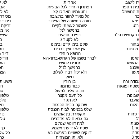
ה לישוב
אחריות
לא ל
בית הספר
הפתרון היחידי לכל הבעיות
אם 
ת החשמל
וחטאתינו האריכו קצו
לא ל
ר
קל מאוד לחזור בתשובה
מסירת 
ימא
חזרה בתשובה של הציבור
דיבורי
רנט
לשמור לעשות ולקיים
זריקת 
בהמשך לנל
אין מ
 הקדושים הי"ד
כפירה נוראית
איצי
ע
לא לקטרוג
בי
בחור
עוקם בימי קדם ובימינו
במ
מיסיונר
אין אמר ואין דברים
דו
הרופא היחידי
דייר 
אמן
לברך בשמו של הקדוש-ברוך-הוא
הודעה
 המעשה
מחכים למשיח
העב
לשכנע
בהמשך לנ"ל
הפ
עון
ולא יכלו דברו לשלום
הצמ
חיזוק
בודה זרה
בן חורין
השיטות 
שטת ופוגעת
כבוד מדומה
חו
ה
חובה עלינו לפעול
טו
שבונות
כל העם מקצה
טלפון 1 לא לשעב
שועבד
לא תגורו
טלפון 2 מ
הלוח
שתיקה בבית הכנסת
נזק
שלט בכניסה לבית הכנסת
טלפון 3 חוסר ני
 פחות
תקשורת בין אנשים
כוח
ל
גם גבאים לא מדברים
טלפון 4
ונית
למה דווקא שנתים
 1
שפת לא ידעתי אשמע
כך 
 2
דיוקים לשוניים בפרשת בא
כל של
 3
ולא יתן המשחית
כת